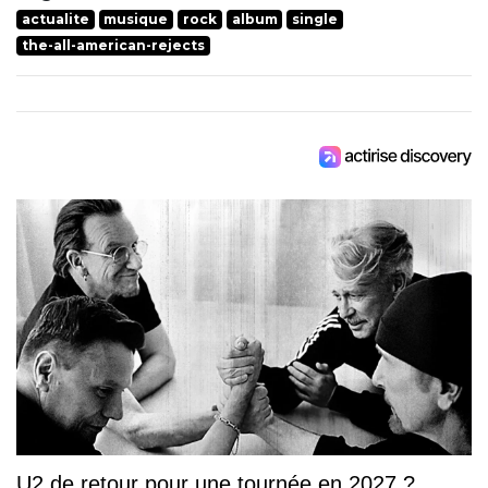
actualite
musique
rock
album
single
the-all-american-rejects
U2 de retour pour une tournée en 2027 ?