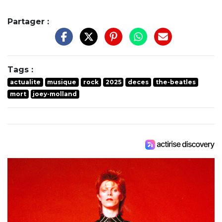
Partager :
Tags :
actualite
musique
rock
2025
deces
the-beatles
mort
joey-molland