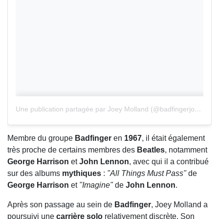
Une publication partagée par Joey Molland (@badfingerjoey)
Membre du groupe
Badfinger
en
1967
, il était également
très proche de certains membres des
Beatles
, notamment
George Harrison
et
John Lennon
, avec qui il a contribué
sur des albums
mythiques
:
"All Things Must Pass"
de
George Harrison
et
"Imagine"
de
John Lennon
.
Après son passage au sein de
Badfinger
, Joey Molland a
poursuivi une
carrière solo
relativement discrète. Son