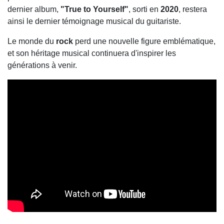
dernier album,
"True to Yourself"
, sorti en
2020
, restera
ainsi le dernier témoignage musical du guitariste.
Le monde du
rock
perd une nouvelle figure emblématique,
et son héritage musical continuera d'inspirer les
générations à venir.