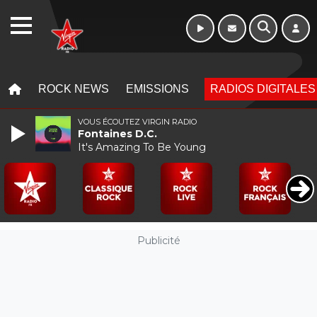
Week-end de 06h
WEBRADIO
à 12h
MENU
MENU
ROCK NEWS
EMISSIONS
RADIOS DIGITALES
VOUS ÉCOUTEZ VIRGIN RADIO
Fontaines D.C.
It's Amazing To Be Young
Publicité