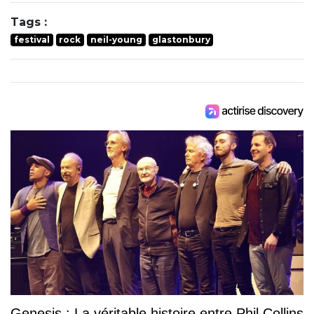
Tags :
festival
rock
neil-young
glastonbury
Genesis : La véritable histoire entre Phil Collins