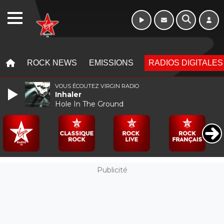
Morning - 6h à 10h
WEBRADIO
MENU
MENU
ROCK NEWS
EMISSIONS
RADIOS DIGITALES
VOUS ÉCOUTEZ VIRGIN RADIO
Inhaler
Hole In The Ground
Publicité