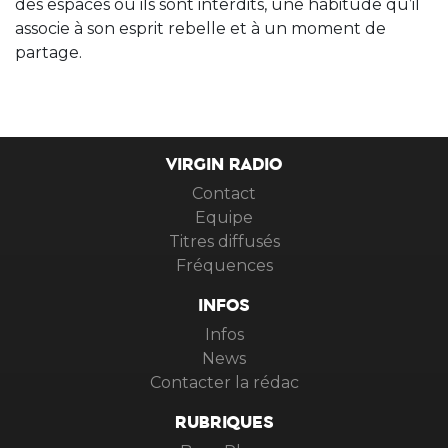
des espaces où ils sont interdits, une habitude qu’il
associe à son esprit rebelle et à un moment de
partage.
VIRGIN RADIO
Contact
Equipe
Titres diffusés
Fréquences
INFOS
Infos
News
Contacter la rédac
RUBRIQUES