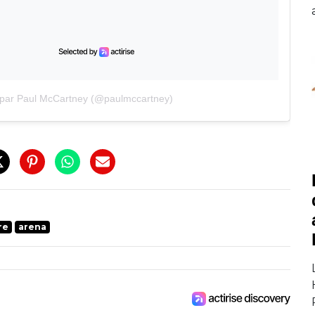
 par Paul McCartney (@paulmccartney)
re
arena