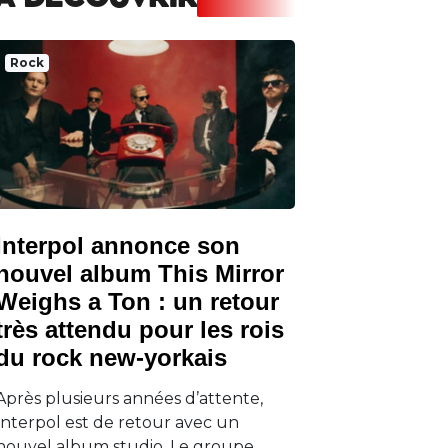
A DECOUVRIR
Rock
Interpol annonce son
nouvel album This Mirror
Weighs a Ton : un retour
très attendu pour les rois
du rock new-yorkais
Après plusieurs années d’attente,
Interpol est de retour avec un
nouvel album studio. Le groupe