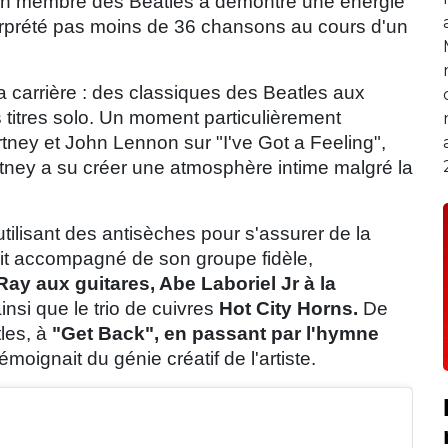
cien membre des Beatles a démontré une énergie
terprété pas moins de 36 chansons au cours d'un
a carrière : des classiques des Beatles aux
titres solo. Un moment particulièrement
rtney et John Lennon sur "I've Got a Feeling",
rtney a su créer une atmosphère intime malgré la
 utilisant des antisèches pour s'assurer de la
ait accompagné de son groupe fidèle,
ay aux guitares, Abe Laboriel Jr à la
insi que le trio de cuivres
Hot City Horns.
De
les, à
"Get Back", en passant par l'hymne
moignait du génie créatif de l'artiste.