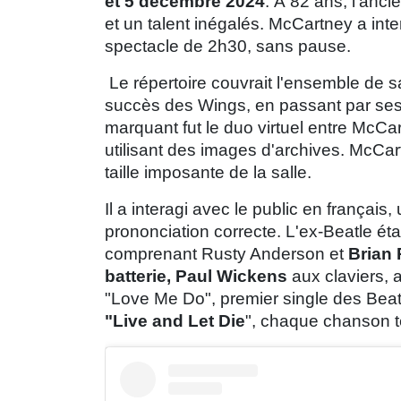
et 5 décembre 2024
. À 82 ans, l'an
et un talent inégalés. McCartney a in
spectacle de 2h30, sans pause.
Le répertoire couvrait l'ensemble de s
succès des Wings, en passant par ses 
marquant fut le duo virtuel entre McCa
utilisant des images d'archives. McCa
taille imposante de la salle.
Il a interagi avec le public en français,
prononciation correcte. L'ex-Beatle ét
comprenant Rusty Anderson et
Brian R
batterie, Paul Wickens
aux claviers, a
"Love Me Do", premier single des Beat
"Live and Let Die
", chaque chanson té