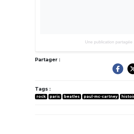
Une publication partagée
Partager :
Tags :
rock
paris
beatles
paul-mc-cartney
histoi