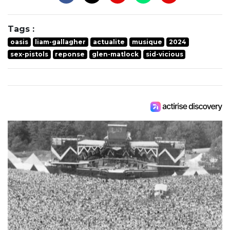
Tags :
oasis
liam-gallagher
actualite
musique
2024
sex-pistols
reponse
glen-matlock
sid-vicious