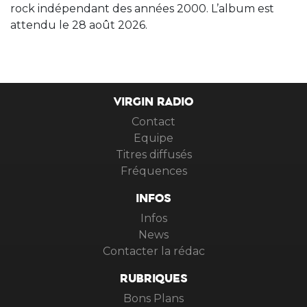
rock indépendant des années 2000. L’album est
attendu le 28 août 2026.
VIRGIN RADIO
Contact
Equipe
Titres diffusés
Fréquences
INFOS
Infos
News
Contacter la rédac
RUBRIQUES
Bons Plans