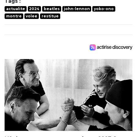
Tags :
actualite
2024
beatles
john-lennon
yoko-ono
montre
volee
restitue