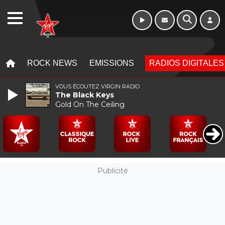
Week-end de 16h
WEBRADIO
à 20h
MENU
MENU
ROCK NEWS
EMISSIONS
RADIOS DIGITALES
VOUS ÉCOUTEZ VIRGIN RADIO
The Black Keys
Gold On The Ceiling
Publicité