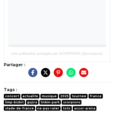
Une publication partagée par SCORPIONS (@scorpions)
Partager :
Tags :
concert
actualite
musique
2025
tournee
france
limp-bizkit
gojira
linkin-park
scorpions
stade-de-france
ne-pas-rater
toto
accor-arena