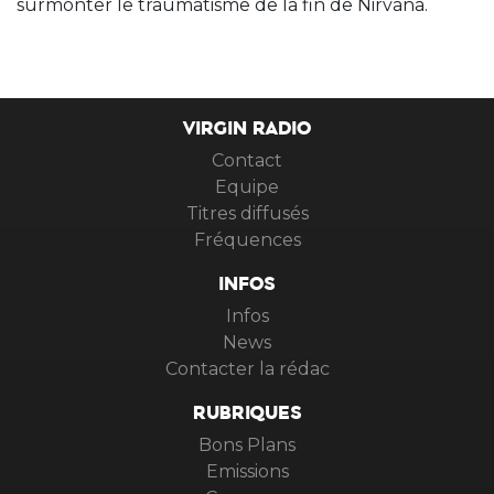
surmonter le traumatisme de la fin de Nirvana.
VIRGIN RADIO
Contact
Equipe
Titres diffusés
Fréquences
INFOS
Infos
News
Contacter la rédac
RUBRIQUES
Bons Plans
Emissions