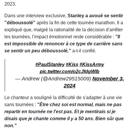
2023.
Dans une interview exclusive,
Stanley a avoué se sentir
"déboussolé"
après la fin de cette tournée marathon. Il a
expliqué que, malgré la rationalité de la décision d'arrêter
les tournées, l'impact émotionnel reste considérable :
"Il
est impossible de renoncer à ce type de carrière sans
se sentir un peu déboussolé,"
a-t-il confié.
#PaulStanley
#Kiss
#KissArmy
pic.twitter.com/o2cJfdgWIb
— Andrew (@Andrew29515009)
November 3,
2024
Le chanteur a souligné la difficulté de s'adapter à une vie
sans tournées :
"Être chez soi est normal, mais ne pas
repartir en tournée ne l'est pas. Et je mentirais si je
disais que je chante comme il y a 50 ans. Bien sûr que
non."