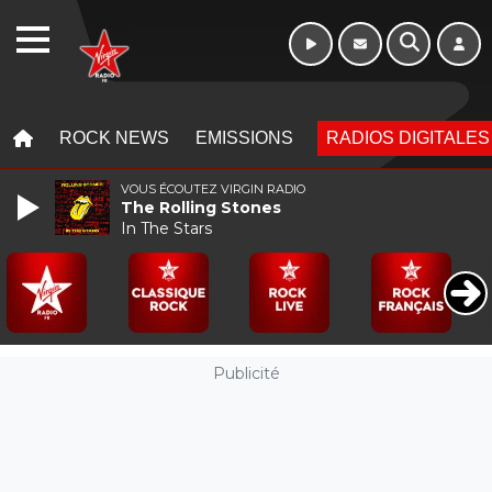
WEBRADIO
MENU
MENU
ROCK NEWS
EMISSIONS
RADIOS DIGITALES
VOUS ÉCOUTEZ VIRGIN RADIO
The Rolling Stones
In The Stars
Publicité