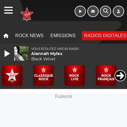
Week-end de 16h
WEBRADIO
à 20h
MENU
MENU
ROCK NEWS
EMISSIONS
RADIOS DIGITALES
VOUS ÉCOUTEZ VIRGIN RADIO
Alannah Myles
Black Velvet
Publicité