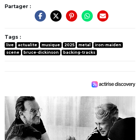
Partager :
Tags :
live
actualite
musique
2025
metal
iron-maiden
scene
bruce-dickinson
backing-tracks