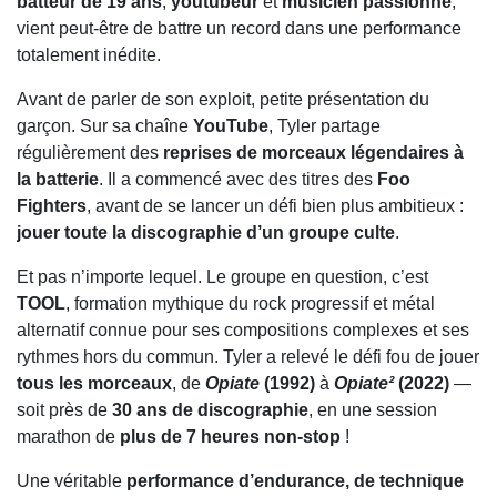
batteur de 19 ans
,
youtubeur
et
musicien passionné
,
vient peut-être de battre un record dans une performance
totalement inédite.
Avant de parler de son exploit, petite présentation du
garçon. Sur sa chaîne
YouTube
, Tyler partage
régulièrement des
reprises de morceaux légendaires à
la batterie
. Il a commencé avec des titres des
Foo
Fighters
, avant de se lancer un défi bien plus ambitieux :
jouer toute la discographie d’un groupe culte
.
Et pas n’importe lequel. Le groupe en question, c’est
TOOL
, formation mythique du rock progressif et métal
alternatif connue pour ses compositions complexes et ses
rythmes hors du commun. Tyler a relevé le défi fou de jouer
tous les morceaux
, de
Opiate
(1992)
à
Opiate²
(2022)
—
soit près de
30 ans de discographie
, en une session
marathon de
plus de 7 heures non-stop
!
Une véritable
performance d’endurance, de technique