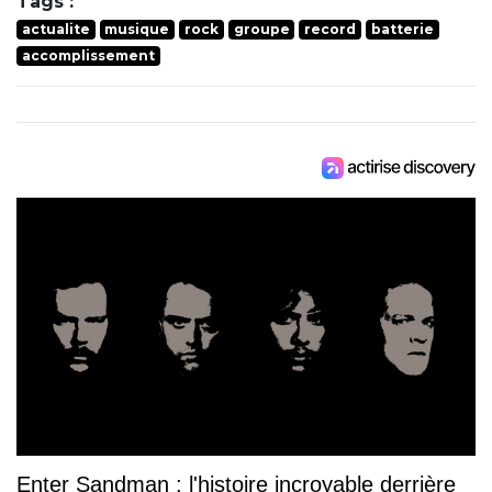
Tags :
actualite
musique
rock
groupe
record
batterie
accomplissement
Enter Sandman : l'histoire incroyable derrière