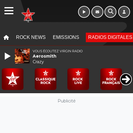
Week-end de 06h
WEBRADIO
à 12h
MENU
MENU
ROCK NEWS
EMISSIONS
RADIOS DIGITALES
VOUS ÉCOUTEZ VIRGIN RADIO
Aerosmith
Crazy
Publicité