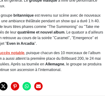
ck en général. Le
groupe masqué
a livré une performance
ux.
le groupe
britannique
est revenu sur scène avec de nouveaux
une ambiance théâtrale pendant un show qui a duré 1 h 40.
s de leurs titres phares comme "The Summoning" ou "Take me
rés de leur
quatrième et nouvel album
. Le quatuor a d'ailleurs
n retrouve au cours de la soirée "Caramel", "Emergence" et
et "
Even in Arcadia
".
uccès notable
, puisque chacun des 10 morceaux de l'album
m a aussi atteint la première place du Billboard 200, le 24 mai
oulées. Après sa tournée en
Allemagne
, le groupe se produira
tinue son ascension à l'international.