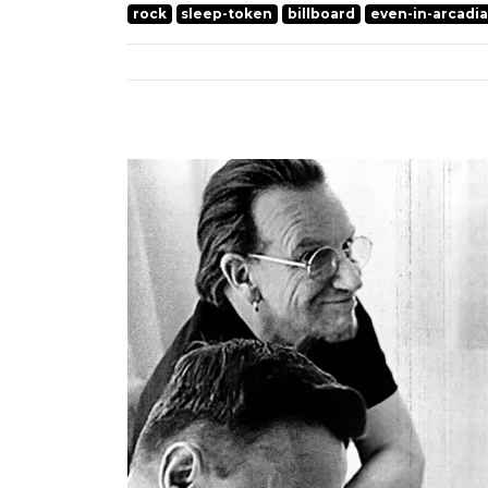
rock
sleep-token
billboard
even-in-arcadia