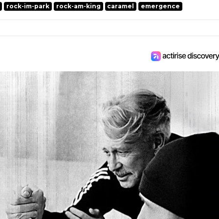
rock-im-park
rock-am-king
caramel
emergence