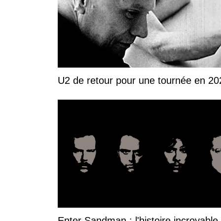
U2 de retour pour une tournée en 20
Enter Sandman : l'histoire incroyable