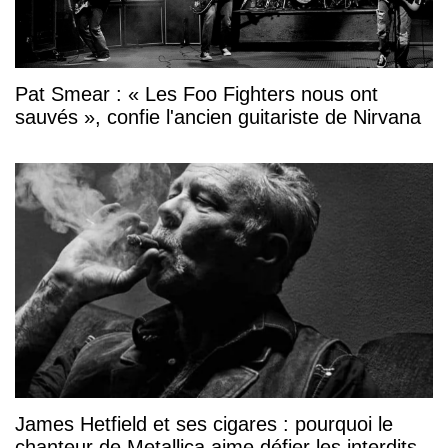
Pat Smear : « Les Foo Fighters nous ont
sauvés », confie l'ancien guitariste de Nirvana
James Hetfield et ses cigares : pourquoi le
chanteur de Metallica aime défier les interdits