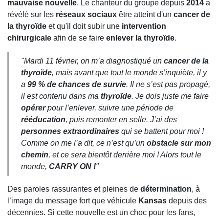
mauvaise nouvelle
. Le chanteur du groupe depuis
2014
a
révélé sur les
réseaux sociaux
être atteint d'un
cancer de
la thyroïde
et qu'il doit subir une
intervention
chirurgicale
afin de se faire
enlever la thyroïde
.
"Mardi 11 février, on m’a diagnostiqué un
cancer de la
thyroïde
, mais avant que tout le monde s’inquiète, il y
a
99 % de chances de survie
. Il ne s’est pas propagé,
il est contenu dans ma
thyroïde
. Je dois juste me faire
opérer
pour l’enlever, suivre une période de
rééducation
, puis remonter en selle. J’ai des
personnes extraordinaires
qui se battent pour moi !
Comme on me l’a dit, ce n’est qu’un
obstacle sur mon
chemin
, et ce sera bientôt derrière moi ! Alors tout le
monde,
CARRY ON !
"
Des paroles rassurantes et pleines de
détermination
, à
l’image du message fort que véhicule
Kansas
depuis des
décennies. Si cette nouvelle est un choc pour les fans,