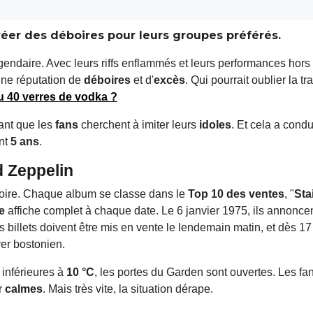
éer des déboires pour leurs groupes préférés.
endaire. Avec leurs riffs enflammés et leurs performances hors n
 une réputation de
déboires
et d'
excès
. Qui pourrait oublier la t
u 40 verres de vodka ?
ant que les
fans
cherchent à imiter leurs
idoles
. Et cela a condu
ant
5 ans
.
d Zeppelin
oire. Chaque album se classe dans le
Top 10 des ventes
, "
Sta
e
affiche complet à chaque date. Le 6 janvier 1975, ils annonce
billets doivent être mis en vente le lendemain matin, et dès 1
ver bostonien.
 inférieures à
10 °C
, les portes du Garden sont ouvertes. Les fan
er
calmes
. Mais très vite, la situation dérape.