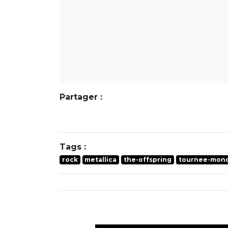
Partager :
Tags :
rock
metallica
the-offspring
tournee-mond