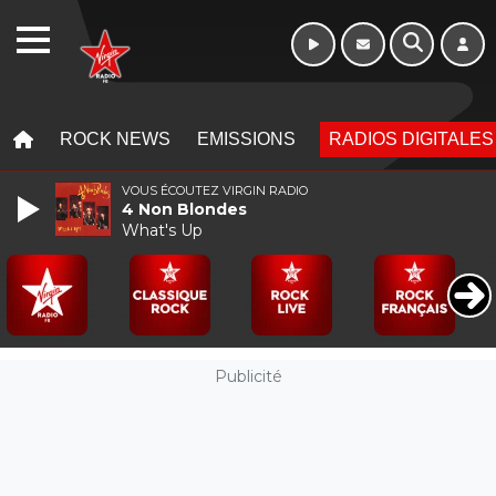
Week-end de 06h
WEBRADIO
à 12h
MENU
MENU
ROCK NEWS
EMISSIONS
RADIOS DIGITALES
VOUS ÉCOUTEZ VIRGIN RADIO
4 Non Blondes
What's Up
Publicité