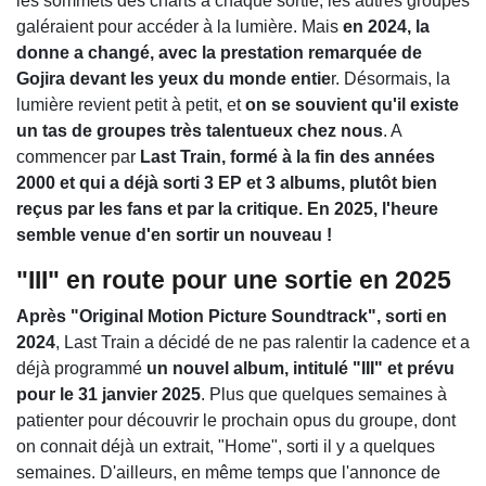
les sommets des charts à chaque sortie, les autres groupes
galéraient pour accéder à la lumière. Mais
en 2024, la
donne a changé, avec la prestation remarquée de
Gojira devant les yeux du monde entie
r. Désormais, la
lumière revient petit à petit, et
on se souvient qu'il existe
un tas de groupes très talentueux chez nous
. A
commencer par
Last Train, formé à la fin des années
2000 et qui a déjà sorti 3 EP et 3 albums, plutôt bien
reçus par les fans et par la critique. En 2025, l'heure
semble venue d'en sortir un nouveau !
"III" en route pour une sortie en 2025
Après "Original Motion Picture Soundtrack", sorti en
2024
, Last Train a décidé de ne pas ralentir la cadence et a
déjà programmé
un nouvel album, intitulé "III" et prévu
pour le 31 janvier 2025
. Plus que quelques semaines à
patienter pour découvrir le prochain opus du groupe, dont
on connait déjà un extrait, "Home", sorti il y a quelques
semaines. D'ailleurs, en même temps que l'annonce de