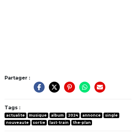
Partager :
Tags :
actualite
musique
album
2024
annonce
single
nouveaute
sortie
last-train
the-plan