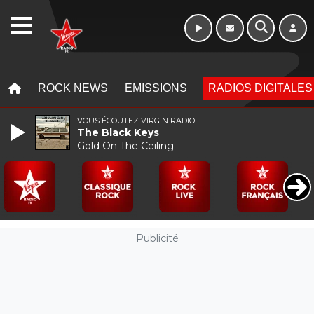
Week-end de 16h
WEBRADIO
à 20h
MENU
MENU
ROCK NEWS
EMISSIONS
RADIOS DIGITALES
VOUS ÉCOUTEZ VIRGIN RADIO
The Black Keys
Gold On The Ceiling
Publicité