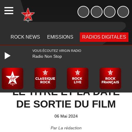
Week-end de 06h à
WEBRADIO
12h
MENU
MENU
ROCK NEWS
EMISSIONS
RADIOS DIGITALES
VOUS ÉCOUTEZ VIRGIN RADIO
Radio Non Stop
GHOST : ON CONNAÎT
LE TITRE ET LA DATE
DE SORTIE DU FILM
06 Mai 2024
Par
La rédaction