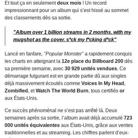
Et tout ça en seulement
deux mois
! Un record
impressionnant pour un album qui s’est hissé au sommet
des classements dès sa sortie.
"Album over 1 billion streams in 2 months. with my
mugshot as the cover. s*ck my f*cking d*ck"
Lancé en fanfare,
"Popular Monster"
a rapidement conquis
les charts en atteignant la
12e place du Billboard 200
dès
sa première semaine, avec
30 929 unités vendues
. Ce
démarrage fulgurant est en grande partie dû aux singles
déjà massivement écoutés comme
Voices In My Head
,
Zombified
, et
Watch The World Burn
, tous certifiés
or
aux États-Unis.
Ce succès phénoménal ne s’est pas arrêté là. Deux
semaines après sa sortie, l’album avait déjà accumulé
723
000 unités équivalentes
aux États-Unis, grâce aux ventes
traditionnelles et au streaming. Les chiffres parlent d’eux-