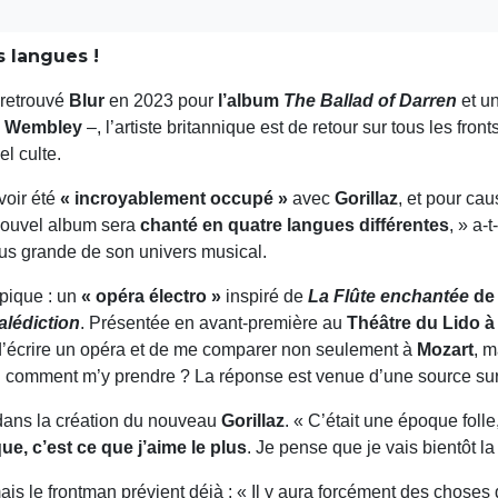
 langues !
 retrouvé
Blur
en 2023 pour
l’album
The Ballad of Darren
et u
e Wembley
–, l’artiste britannique est de retour sur tous les front
el culte.
voir été
« incroyablement occupé »
avec
Gorillaz
, et pour ca
nouvel album sera
chanté en quatre langues différentes
, » a-
lus grande de son univers musical.
ypique : un
« opéra électro »
inspiré de
La Flûte enchantée
de 
alédiction
. Présentée en avant-première au
Théâtre du Lido à
e d’écrire un opéra et de me comparer non seulement à
Mozart
, m
 : comment m’y prendre ? La réponse est venue d’une source surp
 dans la création du nouveau
Gorillaz
. « C’était une époque foll
ue, c’est ce que j’aime le plus
. Je pense que je vais bientôt la
mais le frontman prévient déjà : « Il y aura forcément des choses q