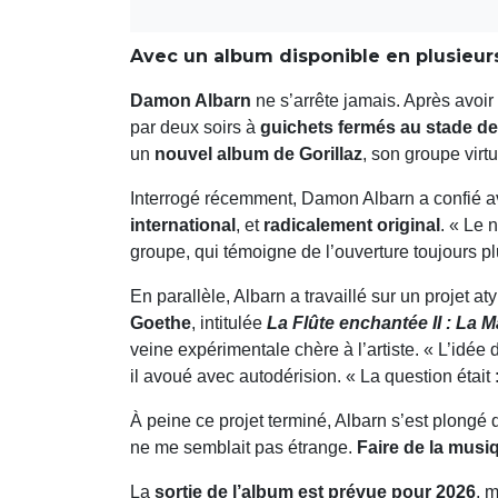
Avec un album disponible en plusieurs
Damon Albarn
ne s’arrête jamais. Après avoir
par deux soirs à
guichets fermés au stade d
un
nouvel album de Gorillaz
, son groupe virtu
Interrogé récemment, Damon Albarn a confié a
international
, et
radicalement original
. « Le 
groupe, qui témoigne de l’ouverture toujours p
En parallèle, Albarn a travaillé sur un projet at
Goethe
, intitulée
La Flûte enchantée II : La M
veine expérimentale chère à l’artiste. « L’idé
il avoué avec autodérision. « La question était
À peine ce projet terminé, Albarn s’est plongé
ne me semblait pas étrange.
Faire de la musiq
La
sortie de l’album est prévue pour 2026
, 