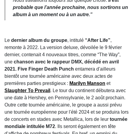
Nous travaillons toujours sur quelque chose.
Il est
probable que l’année prochaine, nous sortirons un
album à un moment ou à un autre.”
Le
dernier album du groupe
, intitulé
“After Life”
,
remonte à 2022. La version deluxe, dévoilée le 9 février
dernier, contenait 4 nouveaux titres, comme “The Way”,
une
chanson avec le rappeur DMX, décédé en avril
2021. Five Finger Death Punch
entamera d'ailleurs
bientôt une tournée américaine avec deux actes de
premières parties prestigieux :
Marilyn Manson
et
Slaughter To Prevail
. Le tour du continent débutera avec
une date à Hershey, en Pennsylvanie, le 2 août prochain.
Outre cette tournée américaine, le groupe a aussi prévu
une tournée européenne pour l'été 2024 et se produira lors
de concerts en stades avec Metallica, lors de leur
tournée
mondiale intitulée M72
. Ils seront également en tête
d'affiche de nombreux festivals. En bref, un emploi du